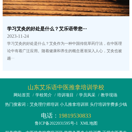
学习艾灸的好处是什么？艾乐语带您···
2023-11-24
学习艾灸的好处是什么？艾灸作为一种中国传统草药疗法，在中医理
论中有着广泛应用。随着健康和养生的概念逐渐深入人心，艾灸也被
越···
山东艾乐语中医推拿培训学校
网站首页
/
学校简介
/
培训项目
/
学员风采
/
教学现场
热门搜索词：艾灸理疗师培训 小儿推拿培训班 头疗培训学费多少钱
电话：
19819530833
鲁ICP备2022031595号-1
XML地图