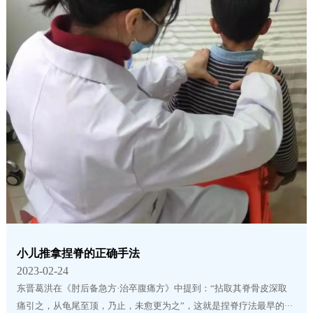
小儿推拿捏脊的正确手法
2023-02-24
东晋葛洪在《肘后备急方·治卒腹痛方》中提到：“拈取其脊骨皮深取
痛引之，从龟尾至顶，乃止，未愈更为之”，这就是捏脊疗法最早的···