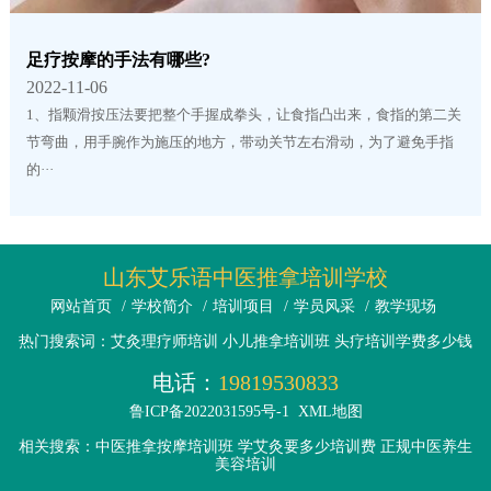
足疗按摩的手法有哪些?
2022-11-06
1、指颗滑按压法要把整个手握成拳头，让食指凸出来，食指的第二关
节弯曲，用手腕作为施压的地方，带动关节左右滑动，为了避免手指
的···
山东艾乐语中医推拿培训学校
网站首页
/
学校简介
/
培训项目
/
学员风采
/
教学现场
热门搜索词：艾灸理疗师培训 小儿推拿培训班 头疗培训学费多少钱
电话：
19819530833
鲁ICP备2022031595号-1
XML地图
相关搜索：中医推拿按摩培训班 学艾灸要多少培训费 正规中医养生
美容培训