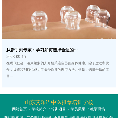
从新手到专家：学习如何选择合适的···
2023-09-15
在现代社会，越来越多的人开始关注自己的身体健康。除了运动和饮
食，拔罐和刮痧也成为了备受欢迎的理疗方法。但是，选择合适的工
具···
山东艾乐语中医推拿培训学校
网站首页
/
学校简介
/
培训项目
/
学员风采
/
教学现场
热门搜索词：艾灸理疗师培训 小儿推拿培训班 头疗培训学费多少钱