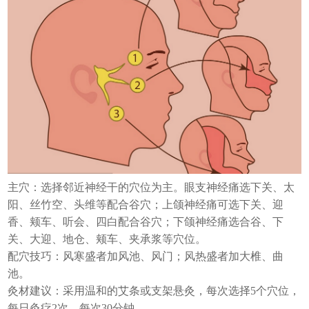
主穴：选择邻近神经干的穴位为主。眼支神经痛选下关、太
阳、丝竹空、头维等配合谷穴；上颌神经痛可选下关、迎
香、颊车、听会、四白配合谷穴；下颌神经痛选合谷、下
关、大迎、地仓、颊车、夹承浆等穴位。
配穴技巧：风寒盛者加风池、风门；风热盛者加大椎、曲
池。
灸材建议：采用温和的艾条或支架悬灸，每次选择5个穴位，
每日灸疗2次，每次30分钟。