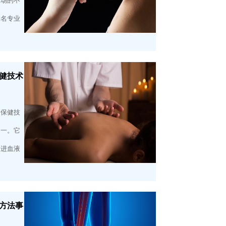
市场的不
一名专业
健技术
康保健技
之一。它
促进血液
对方法事