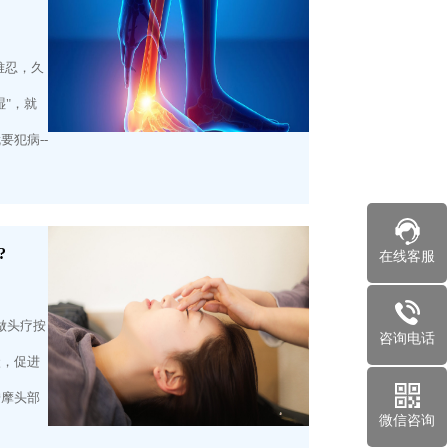
难忍，久
湿"，就
犯病--
?
在线客服
做头疗按
咨询电话
状，促进
按摩头部
微信咨询