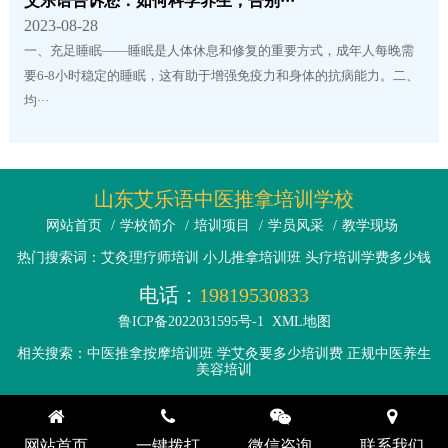
艾乐语告诉您：如何科学养生，告别···
2023-08-28
一、充足睡眠——睡眠是人体休息和修复的重要方式，成年人每晚需
要6-8小时稳定的睡眠，这有助于增强免疫力和身体的抗病能力。二、
均···
山东艾乐语中医推拿培训学校
网站首页
/
学校简介
/
培训项目
/
学员风采
/
教学现场
热门搜索词：艾灸理疗师培训 小儿推拿培训班 头疗培训学费多少钱
电话：
19819530833
鲁ICP备2022031595号-1
XML地图
相关搜索：中医推拿按摩培训班 学艾灸要多少培训费 正规中医养生
美容培训
网站首页
一键拨打
微信咨询
联系我们