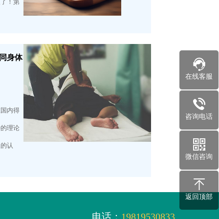
极了！第
同身体
在线客服
在国内得
咨询电话
特的理论
人的认
微信咨询
返回顶部
电话：
19819530833