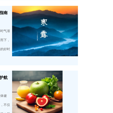
指南
其时气渐
纷而下，
补的好时
护航
身体健
物，不仅