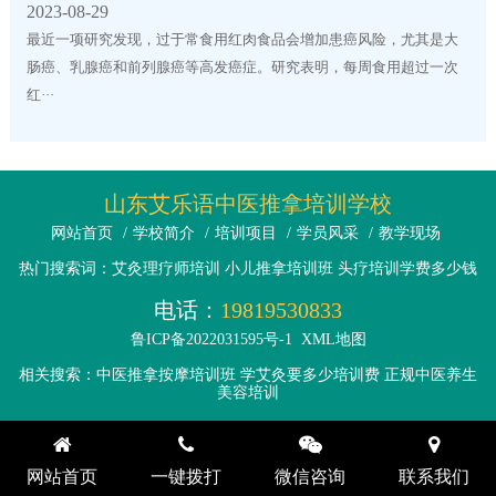
2023-08-29
最近一项研究发现，过于常食用红肉食品会增加患癌风险，尤其是大
肠癌、乳腺癌和前列腺癌等高发癌症。研究表明，每周食用超过一次
红···
山东艾乐语中医推拿培训学校
网站首页
/
学校简介
/
培训项目
/
学员风采
/
教学现场
热门搜索词：艾灸理疗师培训 小儿推拿培训班 头疗培训学费多少钱
电话：
19819530833
鲁ICP备2022031595号-1
XML地图
相关搜索：中医推拿按摩培训班 学艾灸要多少培训费 正规中医养生
美容培训
网站首页
一键拨打
微信咨询
联系我们