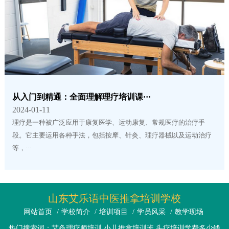
从入门到精通：全面理解理疗培训课···
2024-01-11
理疗是一种被广泛应用于康复医学、运动康复、常规医疗的治疗手
段。它主要运用各种手法，包括按摩、针灸、理疗器械以及运动治疗
等，···
山东艾乐语中医推拿培训学校
网站首页
/
学校简介
/
培训项目
/
学员风采
/
教学现场
热门搜索词：艾灸理疗师培训 小儿推拿培训班 头疗培训学费多少钱