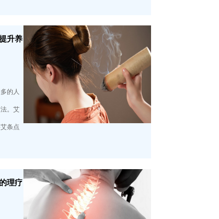
提升养
越多的人
方法。艾
将艾条点
的理疗