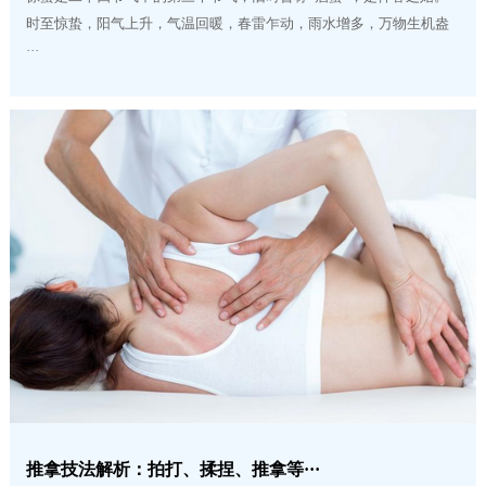
时至惊蛰，阳气上升，气温回暖，春雷乍动，雨水增多，万物生机盎
···
推拿技法解析：拍打、揉捏、推拿等···