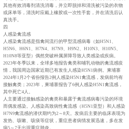
其他有效消毒剂清洗消毒，并立即脱掉和清洗被污染的衣物
或床单等，清洗时应戴上橡胶或一次性手套，并在清洗后认
真洗手。
四
人感染禽流感
人感染禽流感是指禽间流行的甲型流感病毒（如H5N1、
H5N6、H6N1、H7N4、H7N9、H9N2、H10N3、H10N5、
H10N8等亚型）偶然突破种属屏障导致人类感染或疾病。
2023年冬季以来，全球多地报告禽类和哺乳动物的禽流感疫
情，我国周边国家近期已有发生人感染H5N1病例。柬埔寨
2024年1月2个省份报告2例人感染H5N1禽流感，发病前均有
接触禽类；2023年，柬埔寨报告了6例人感染H5N1禽流感，
其中死亡4人。
人主要通过接触感染的禽类和暴露于禽流感病毒污染的环境
而偶发感染。人感染高致病性禽流感（H5N1亚型）和人感染
H7N9禽流感的潜伏期约为2～8天。发病后主要的临床表现为
发热、咳嗽、咳痰等症状，重症患者病情发展迅速，多在发
病5～7天出现重症肺炎。