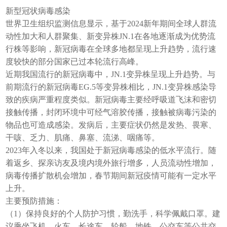
新型冠状病毒感染
世界卫生组织监测信息显示，基于2024新年期间全球人群流
动性加大和人群聚集、新变异株JN.1在各地逐渐成为优势流
行株等影响，新冠病毒在全球多地都呈现上升趋势，流行速
度较快的部分国家已过本轮流行高峰。
近期我国流行的新冠病毒中，JN.1变异株呈现上升趋势。与
前期流行的新冠病毒EG.5等变异株相比，JN.1变异株感染导
致的疾病严重程度类似。新冠病毒主要经呼吸道飞沫和密切
接触传播，封闭环境中可经气溶胶传播，接触被病毒污染的
物品也可造成感染。发病后，主要症状仍然是发热、畏寒、
干咳、乏力、肌痛、鼻塞、流涕、咽痛等。
2023年入冬以来，我国处于新冠病毒感染的低水平流行。随
着返乡、探亲访友及境内境外旅行增多，人员流动性增加，
病毒传播扩散机会增加，春节期间新冠疫情可能有一定水平
上升。
主要预防措施：
（1）保持良好的个人防护习惯，勤洗手，科学佩戴口罩。建
议乘坐飞机、火车、长途车、轮船、地铁、公交车等公共交