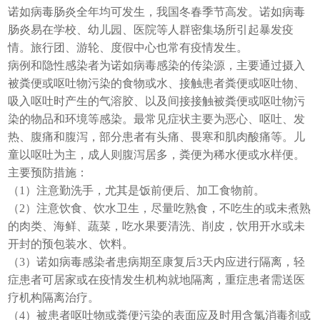
诺如病毒肠炎全年均可发生，我国冬春季节高发。诺如病毒
肠炎易在学校、幼儿园、医院等人群密集场所引起暴发疫
情。旅行团、游轮、度假中心也常有疫情发生。
病例和隐性感染者为诺如病毒感染的传染源，主要通过摄入
被粪便或呕吐物污染的食物或水、接触患者粪便或呕吐物、
吸入呕吐时产生的气溶胶、以及间接接触被粪便或呕吐物污
染的物品和环境等感染。最常见症状主要为恶心、呕吐、发
热、腹痛和腹泻，部分患者有头痛、畏寒和肌肉酸痛等。儿
童以呕吐为主，成人则腹泻居多，粪便为稀水便或水样便。
主要预防措施：
（1）注意勤洗手，尤其是饭前便后、加工食物前。
（2）注意饮食、饮水卫生，尽量吃熟食，不吃生的或未煮熟
的肉类、海鲜、蔬菜，吃水果要清洗、削皮，饮用开水或未
开封的预包装水、饮料。
（3）诺如病毒感染者患病期至康复后3天内应进行隔离，轻
症患者可居家或在疫情发生机构就地隔离，重症患者需送医
疗机构隔离治疗。
（4）被患者呕吐物或粪便污染的表面应及时用含氯消毒剂或