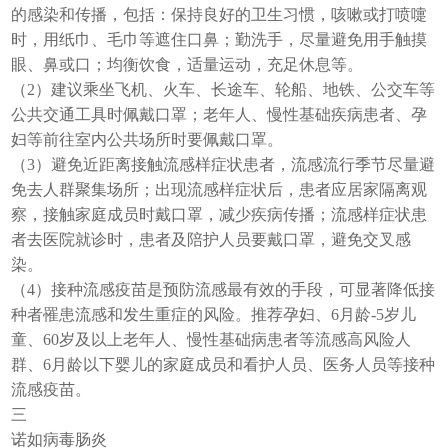
的感染和传播，包括：保持良好的卫生习惯，咳嗽或打喷嚏
时，用纸巾、毛巾等遮住口鼻；勤洗手，尽量避免用手触摸
眼、鼻或口；均衡饮食，适量运动，充足休息等。
（2）建议乘坐飞机、火车、长途车、轮船、地铁、公交车等
公共交通工具时佩戴口罩；老年人、慢性基础疾病患者、孕
妇等前往室内公共场所时要佩戴口罩。
（3）避免近距离接触流感样症状患者，流感流行季节尽量避
免去人群聚集场所；出现流感样症状后，患者应居家隔离观
察，接触家庭成员时戴口罩，减少疾病传播；流感样症状患
者去医院就诊时，患者及陪护人员要戴口罩，避免交叉感
染。
（4）接种流感疫苗是预防流感最有效的手段，可显著降低接
种者罹患流感和发生重症的风险。推荐孕妇、6月龄-5岁儿
童、60岁及以上老年人、慢性基础病患者等流感高风险人
群、6月龄以下婴儿的家庭成员和看护人员、医务人员等接种
流感疫苗。
三
诺如病毒肠炎