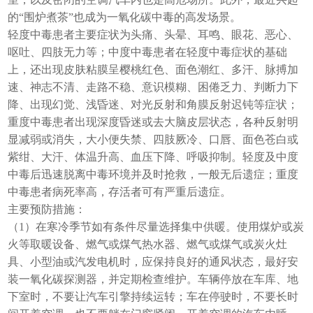
的“围炉煮茶”也成为一氧化碳中毒的高发场景。
轻度中毒患者主要症状为头痛、头晕、耳鸣、眼花、恶心、
呕吐、四肢无力等；中度中毒患者在轻度中毒症状的基础
上，还出现皮肤粘膜呈樱桃红色、面色潮红、多汗、脉搏加
速、神志不清、走路不稳、意识模糊、困倦乏力、判断力下
降、出现幻觉、浅昏迷、对光反射和角膜反射迟钝等症状；
重度中毒患者出现深度昏迷或去大脑皮层状态，各种反射明
显减弱或消失，大小便失禁、四肢厥冷、口唇、面色苍白或
紫绀、大汗、体温升高、血压下降、呼吸抑制。轻度及中度
中毒后迅速脱离中毒环境并及时抢救，一般无后遗症；重度
中毒患者病死率高，存活者可有严重后遗症。
主要预防措施：
（1）在寒冷季节如有条件尽量选择集中供暖。使用煤炉或炭
火等取暖设备、燃气或煤气热水器、燃气或煤气或炭火灶
具、小型油或汽发电机时，应保持良好的通风状态，最好安
装一氧化碳探测器，并定期检查维护。车辆停放在车库、地
下室时，不要让汽车引擎持续运转；车在停驶时，不要长时