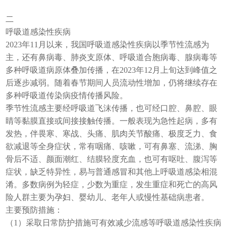
二
呼吸道感染性疾病
2023年11月以来，我国呼吸道感染性疾病以季节性流感为
主，还有鼻病毒、肺炎支原体、呼吸道合胞病毒、腺病毒等
多种呼吸道病原体叠加传播，在2023年12月上旬达到峰值之
后逐步减弱。随着春节期间人员流动性增加，仍将继续存在
多种呼吸道传染病疫情传播风险。
季节性流感主要经呼吸道飞沫传播，也可经口腔、鼻腔、眼
睛等黏膜直接或间接接触传播。一般表现为急性起病，多有
发热，伴畏寒、寒战、头痛、肌肉关节酸痛、极度乏力、食
欲减退等全身症状，常有咽痛、咳嗽，可有鼻塞、流涕、胸
骨后不适、颜面潮红、结膜轻度充血，也可有呕吐、腹泻等
症状，缺乏特异性，易与普通感冒和其他上呼吸道感染相混
淆。多数病例为轻症，少数为重症，发生重症和死亡的高风
险人群主要为孕妇、婴幼儿、老年人或慢性基础病患者。
主要预防措施：
（1）采取日常防护措施可有效减少流感等呼吸道感染性疾病