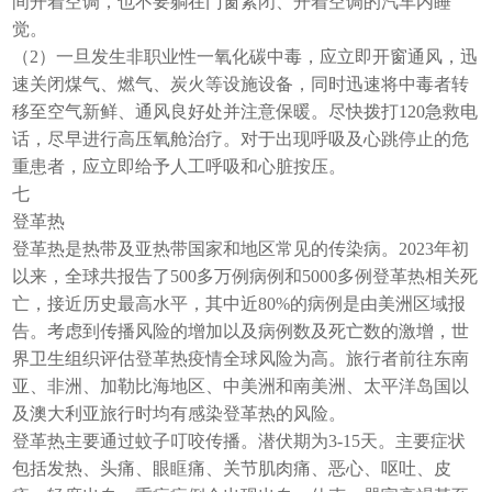
间开着空调，也不要躺在门窗紧闭、开着空调的汽车内睡
觉。
（2）一旦发生非职业性一氧化碳中毒，应立即开窗通风，迅
速关闭煤气、燃气、炭火等设施设备，同时迅速将中毒者转
移至空气新鲜、通风良好处并注意保暖。尽快拨打120急救电
话，尽早进行高压氧舱治疗。对于出现呼吸及心跳停止的危
重患者，应立即给予人工呼吸和心脏按压。
七
登革热
登革热是热带及亚热带国家和地区常见的传染病。2023年初
以来，全球共报告了500多万例病例和5000多例登革热相关死
亡，接近历史最高水平，其中近80%的病例是由美洲区域报
告。考虑到传播风险的增加以及病例数及死亡数的激增，世
界卫生组织评估登革热疫情全球风险为高。旅行者前往东南
亚、非洲、加勒比海地区、中美洲和南美洲、太平洋岛国以
及澳大利亚旅行时均有感染登革热的风险。
登革热主要通过蚊子叮咬传播。潜伏期为3-15天。主要症状
包括发热、头痛、眼眶痛、关节肌肉痛、恶心、呕吐、皮