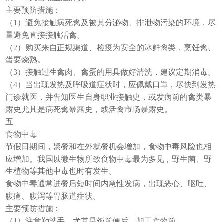
主要预防措施：
（1）避免接触病死禽及被其分泌物、排泄物污染的环境，尽
量避免直接接触活禽。
（2）购买来自正规渠道、检疫为安全的冰鲜禽类，烹饪禽、
蛋要烧熟。
（3）接触过生禽肉、禽蛋的用具做好清洗，建议定期消毒。
（4）当出现发热及呼吸道症状时，应佩戴口罩，尽快到发热
门诊就医，并告知医生自身职业接触史，或发病前的禽类暴
露史尤其是病死禽暴露史，或活禽市场暴露史。
五
食物中毒
节假日期间，聚餐和在外就餐机会增加，食物中毒风险也相
应增加。我国以微生物所致食物中毒最为多见，野生菌、野
生植物等其他中毒也时有发生。
食物中毒通常进餐后短时间内急性发病，出现恶心、呕吐、
腹痛、腹泻等胃肠道症状。
主要预防措施：
（1）注意勤洗手，尤其是饭前便后、加工食物前。