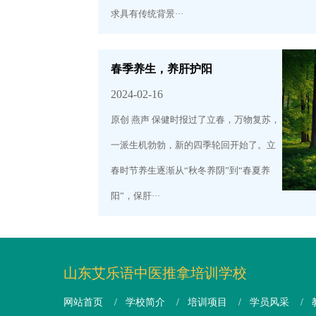
求具有传统背景···
春季养生，养肝护阳
2024-02-16
原创 燕声 保健时报过了立春，万物复苏，
一派生机勃勃，新的四季轮回开始了。立
春时节养生逐渐从“秋冬养阴”到“春夏养
阳”，保肝···
山东艾乐语中医推拿培训学校
网站首页
/
学校简介
/
培训项目
/
学员风采
/