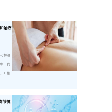
和治疗
技巧和治
章中，我
1. 推
年春节健