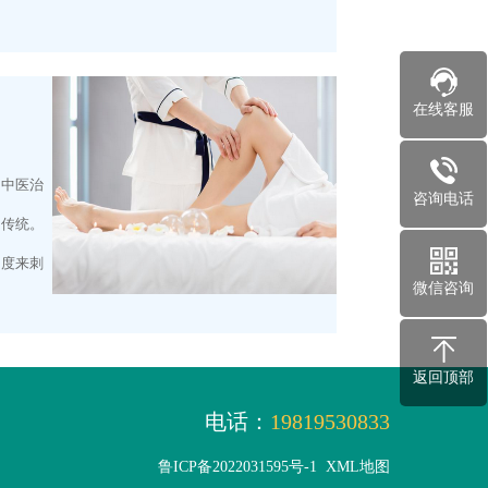
在线客服
的中医治
咨询电话
的传统。
力度来刺
微信咨询
返回顶部
电话：
19819530833
鲁ICP备2022031595号-1
XML地图