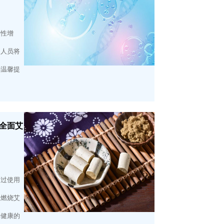
动性增
的人员将
心温馨提
全面艾
通过使用
上燃烧艾
体健康的