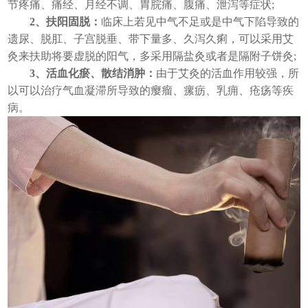
节疼痛、痛经、月经不调、胃脘痛、腹痛、泄泻等症状;
2、扶阳固脱：
临床上若见中气不足或是中气下陷导致的
遗尿、脱肛、子宫脱垂、带下量多、久泻久痢，可以采用艾
灸来扶助将要虚脱的阳气，多采用隔盐灸或者是隔附子饼灸;
3、活血化瘀、散结消肿：
由于艾灸的活血作用较强，所
以可以治疗气血凝滞所导致的瘿瘤、瘰疬、乳痈、疮疡等疾
病。