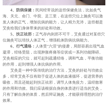
4、防病保健：
民间经常说的这些保健灸法，比如灸气
海、关元、命门、中脘、足三里，在这些穴位上施灸可以激
发人体的正气，增加抗病的能力，让人精力充沛，这些都是
艾灸给我们身体带来的好处和功效。
5、扶正祛邪：
正气存内则邪不可干，艾灸通过对某些穴
位施灸可以培扶人体正气，增强机体防病抗病能力。
6、行气通络：
人体受“六淫”的侵袭，局部容易出现气血
凝滞，经络受阻，出现肿胀疼痛等症状或一系列功能障碍。
艾灸相应的穴位，就可起到疏通经络，调和气血，平衡功能
的作用，起到增强人体抗病的作用。
艾灸是一种中医传统的治疗方法，艾灸的好处与功效众
多，经常艾灸不仅有助于促进人体的血液循环，促进营养的
吸收，而且还能起到扶正祛邪，调节人体免疫力，温经散寒
的作用和功效。我们应该根据自身的体质进行适当的艾灸，
只有了解自身的体质，然后辩证施灸，才能获得理想的治疗
效果。