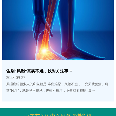
告别“风湿”其实不难，找对方法事···
2023-09-27
风湿病给很多人的印象就是:疼痛难忍，久治不愈，一变天就犯病。所
谓"风湿"，就是见不得风，也碰不得湿，不然就要犯病--最···