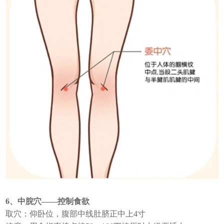
6、中脘穴——控制食欲
取穴：仰卧位，腹部中线肚脐正中上4寸