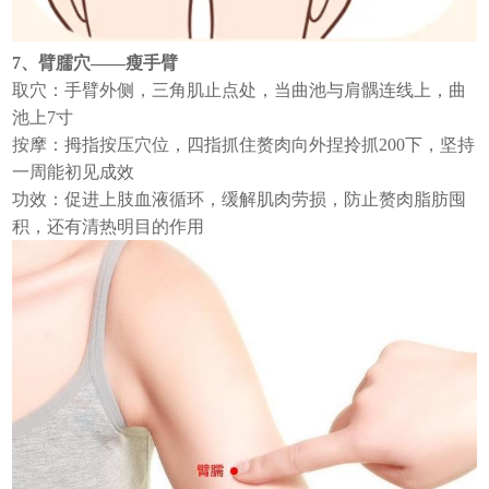
7、臂臑穴——瘦手臂
取穴：手臂外侧，三角肌止点处，当曲池与肩髃连线上，曲
池上7寸
按摩：拇指按压穴位，四指抓住赘肉向外捏拎抓200下，坚持
一周能初见成效
功效：促进上肢血液循环，缓解肌肉劳损，防止赘肉脂肪囤
积，还有清热明目的作用