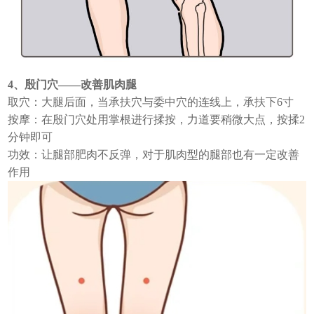
4、殷门穴——改善肌肉腿
取穴：大腿后面，当承扶穴与委中穴的连线上，承扶下6寸
按摩：在殷门穴处用掌根进行揉按，力道要稍微大点，按揉2
分钟即可
功效：让腿部肥肉不反弹，对于肌肉型的腿部也有一定改善
作用