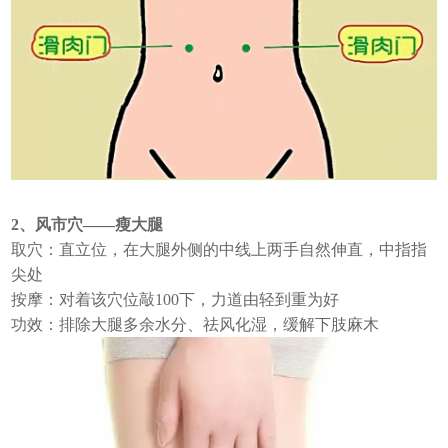
2、风市穴——瘦大腿
取穴：直立位，在大腿外侧的中线上两手自然伸直，中指指
尖处
按摩：对着该穴位敲100下，力道由轻到重为好
功效：排除大腿多余水分、祛风化湿，缓解下肢麻木