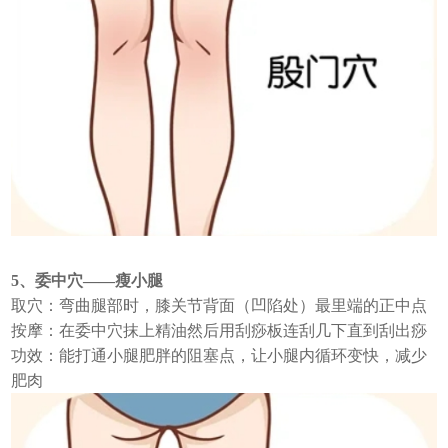
5、委中穴——瘦小腿
取穴：弯曲腿部时，膝关节背面（凹陷处）最里端的正中点
按摩：在委中穴抹上精油然后用刮痧板连刮几下直到刮出痧
功效：能打通小腿肥胖的阻塞点，让小腿内循环变快，减少
肥肉