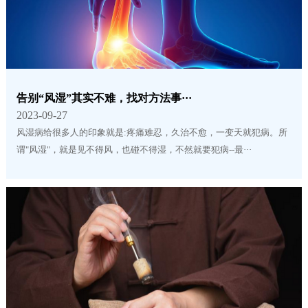
告别“风湿”其实不难，找对方法事···
2023-09-27
风湿病给很多人的印象就是:疼痛难忍，久治不愈，一变天就犯病。所
谓"风湿"，就是见不得风，也碰不得湿，不然就要犯病--最···