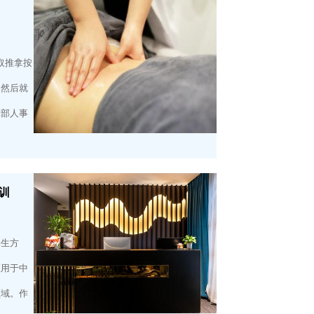
取推拿按
，然后就
障部人事
训
养生方
应用于中
领域。作