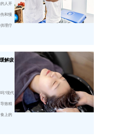
多的人开
损伤和慢
提供理疗
缓解疲
吗?现代
而导致精
饮食上的