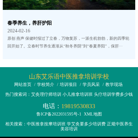
春季养生，养肝护阳
2024-02-16
原创 燕声 保健时报过了立春，万物复苏，一派生机勃勃，新的四季轮
回开始了。立春时节养生逐渐从“秋冬养阴”到“春夏养阳”，保肝···
山东艾乐语中医推拿培训学校
网站首页
/
学校简介
/
培训项目
/
学员风采
/
教学现场
热门搜索词：艾灸理疗师培训 小儿推拿培训班 头疗培训学费多少钱
电话：
19819530833
鲁ICP备2022031595号-1
XML地图
相关搜索：中医推拿按摩培训班 学艾灸要多少培训费 正规中医养生
美容培训