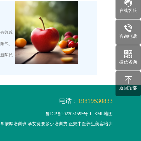
在线客服
以有效减
咨询电话
通阳气、
进新陈代
微信咨询
返回顶部
电话：
19819530833
鲁ICP备2022031595号-1
XML地图
拿按摩培训班 学艾灸要多少培训费 正规中医养生美容培训