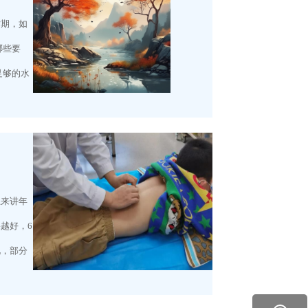
时期，如
哪些要
足够的水
上来讲年
越好，6
化，部分