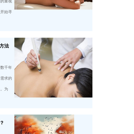
康的重视
人开始寻
方法
有数千年
和需求的
灸。为
？