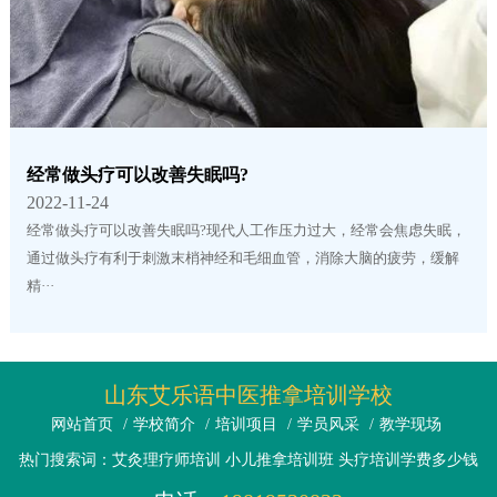
经常做头疗可以改善失眠吗?
2022-11-24
经常做头疗可以改善失眠吗?现代人工作压力过大，经常会焦虑失眠，
通过做头疗有利于刺激末梢神经和毛细血管，消除大脑的疲劳，缓解
精···
山东艾乐语中医推拿培训学校
网站首页
/
学校简介
/
培训项目
/
学员风采
/
教学现场
热门搜索词：艾灸理疗师培训 小儿推拿培训班 头疗培训学费多少钱