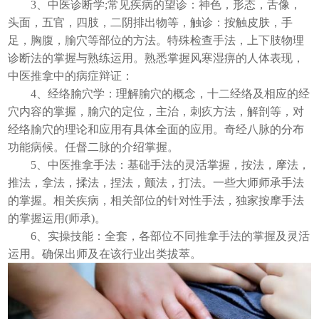
3、中医诊断学;常见疾病的望诊：神色，形态，舌像，
头面，五官，四肢，二阴排出物等，触诊：按触皮肤，手
足，胸腹，腧穴等部位的方法。特殊检查手法，上下肢物理
诊断法的掌握与熟练运用。熟悉掌握风寒湿痹的人体表现，
中医推拿中的病症辩证：
4、经络腧穴学：理解腧穴的概念，十二经络及相应的经
穴内容的掌握，腧穴的定位，主治，刺疚方法，解剖等，对
经络腧穴的理论和应用有具体全面的应用。奇经八脉的分布
功能病候。任督二脉的介绍掌握。
5、中医推拿手法：基础手法的灵活掌握，按法，摩法，
推法，拿法，揉法，捏法，颤法，打法。一些大师师承手法
的掌握。相关疾病，相关部位的针对性手法，独家按摩手法
的掌握运用(师承)。
6、实操技能：全套，各部位不同推拿手法的掌握及灵活
运用。确保出师及在该行业出类拔萃。