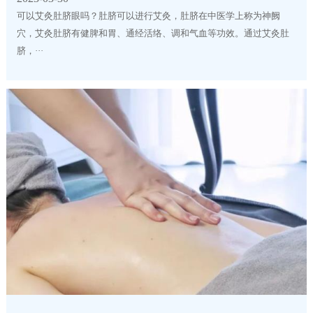
可以艾灸肚脐眼吗？肚脐可以进行艾灸，肚脐在中医学上称为神阙
穴，艾灸肚脐有健脾和胃、通经活络、调和气血等功效。通过艾灸肚
脐，···